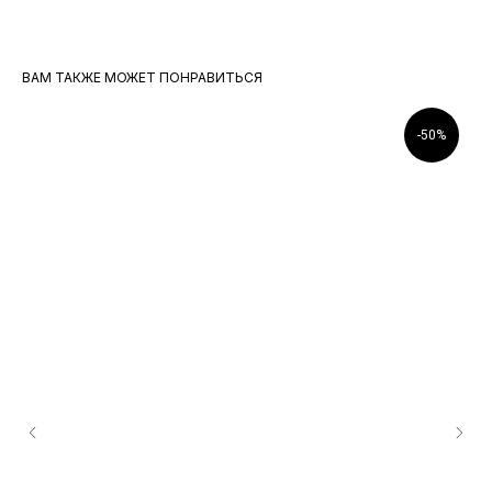
ВАМ ТАКЖЕ МОЖЕТ ПОНРАВИТЬСЯ
-50%
АДРЕС МАГАЗИНА
Г. САНКТ-ПЕТЕРБУРГ, ТК КОСМОС,
УЛ. ТИПАНОВА 27/39, 1 ЭТАЖ
ПН-ВС, 10:00–22:00