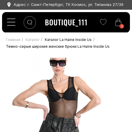
Адрес: г. Санкт-Петербург, ТК Космос, ул. Типанова 27/39
0
Главная
/
Каталог
/
Каталог La Haine Inside Us
/
Темно-серые широкие женские брюки La Haine Inside Us
КАТАЛОГ
MASNADA
LA HAINE INSIDE US