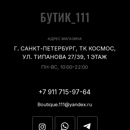
2023 © Boutique111.ru
ИП Шнапер Марианна Евгеньевна,
ИНН 781019521714
РАЗРАБОТКА САЙТА