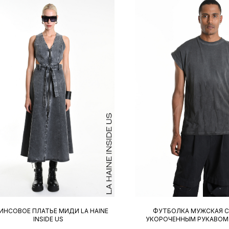
КАТАЛОГ
ВЕСЬ КАТАЛОГ
НСОВОЕ ПЛАТЬЕ МИДИ LA HAINE
ФУТБОЛКА МУЖСКАЯ С
INSIDE US
УКОРОЧЕННЫМ РУКАВОМ 
LA HAINE INSIDE US
INSIDE US