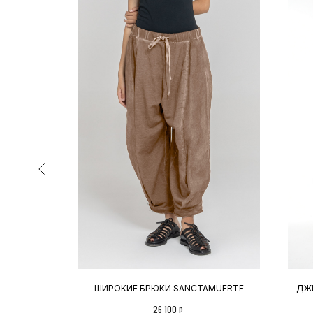
INE INSIDE
ШИРОКИЕ БРЮКИ SANCTAMUERTE
ДЖИ
АДРЕС МАГАЗИНА
р.
26 100