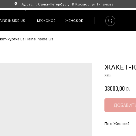
Адрес: г. Санкт-Петербург, ТК Космос, ул. Типанова
27/39
DE US
МУЖСКОЕ
ЖЕНСКОЕ
кет-куртка La Haine Inside Us
ЖАКЕТ-КУ
SKU:
р.
33000,00
ДОБАВИТЬ
Пол: Женский