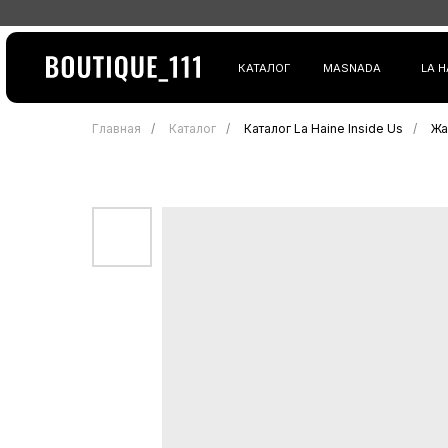
КАТАЛОГ
MASNADA
LA HAINE INSI
Главная
/
Каталог
/
Каталог La Haine Inside Us
/
Жа