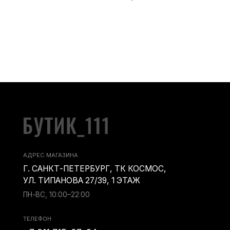
Г. САНКТ-ПЕТЕРБУРГ, ТК КОСМОС,
УЛ. ТИПАНОВА 27/39, 1 ЭТАЖ
ПН-ВС, 10:00–22:00
ТЕЛЕФОН
+7 911 715-97-64
Boutique.111@yandex.ru
ИП Шнапер Марианна Евгеньевна, ИНН 781019521714
2023 © Bou